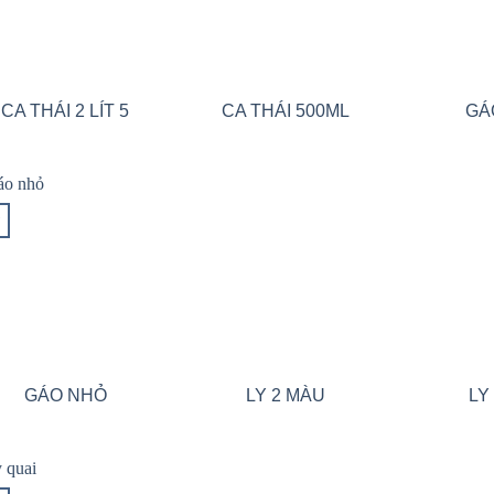
CA THÁI 2 LÍT 5
CA THÁI 500ML
GÁ
Add to wishlist
Add to wishlist
GÁO NHỎ
LY 2 MÀU
LY