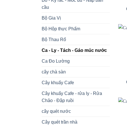
Bô - Ky rác - Móc dù - Nắp bàn
cầu
Bộ Gia Vị
Bộ Hộp thực Phẩm
Bộ Thau Rổ
Ca - Ly - Tách - Gáo múc nước
Ca Đo Lường
cây chà sàn
Cây khuấy Cafe
Cây khuấy Cafe - rửa ly - Rửa
Chảo - Đập ruồi
cây quét nước
Cây quét trần nhà