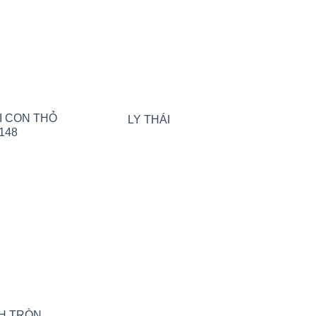
Add to wishlist
Add to wishlist
I CON THỎ
LY THÁI
148
Add to wishlist
H TRÒN