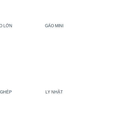
O LỚN
GÁO MINI
Add to wishlist
Add to wishlist
 GHÉP
LY NHẬT