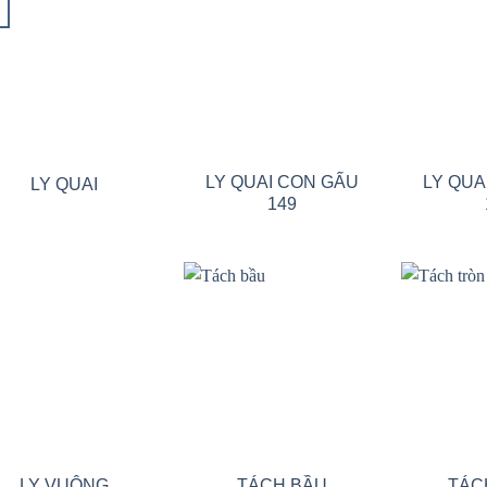
Add to wishlist
Add to wishlist
LY QUAI CON GẤU
LY QUA
LY QUAI
149
Add to wishlist
Add to wishlist
LY VUÔNG
TÁCH BẦU
TÁC