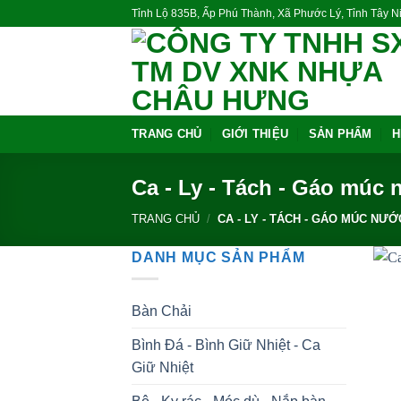
Skip
Tỉnh Lộ 835B, Ấp Phú Thành, Xã Phước Lý, Tỉnh Tây 
to
content
TRANG CHỦ
GIỚI THIỆU
SẢN PHẨM
H
Ca - Ly - Tách - Gáo múc
TRANG CHỦ
/
CA - LY - TÁCH - GÁO MÚC NƯỚ
DANH MỤC SẢN PHẨM
Bàn Chải
Bình Đá - Bình Giữ Nhiệt - Ca
Giữ Nhiệt