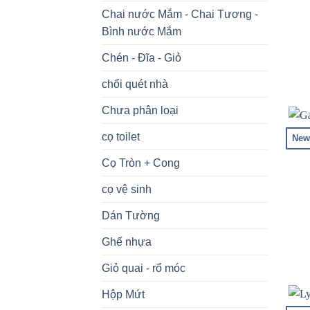
Chai nước Mắm - Chai Tương -
Bình nước Mắm
Chén - Đĩa - Giỏ
chổi quét nhà
Chưa phân loại
cọ toilet
New
Cọ Tròn + Cong
cọ vệ sinh
Dán Tường
Ghế nhựa
Giỏ quai - rổ móc
Hộp Mứt