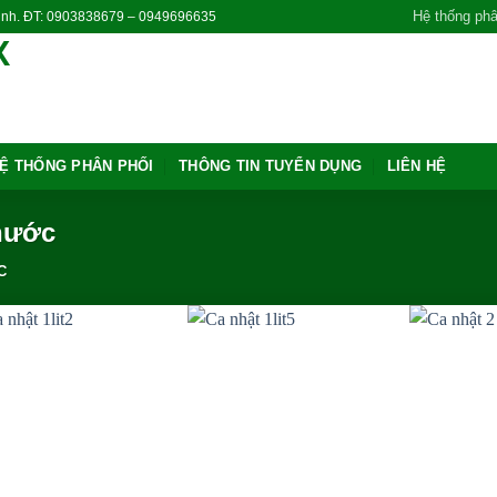
Hệ thống phâ
Ninh. ĐT: 0903838679 – 0949696635
Ệ THỐNG PHÂN PHỐI
THÔNG TIN TUYỂN DỤNG
LIÊN HỆ
 nước
C
Add to wishlist
Add to wishlist