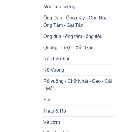
Móc treo tường
Ống Dao - Ống giấy - Ống Đũa -
Ống Tăm - Gạt Tàn
Ống đũa - ống tăm - ống tiêu
Quặng - Lượt - Xúc Gạo
Rổ chữ nhật
Rổ Vuông
Rổ vuông - Chữ Nhật - Gạo - Cải
- Móc
Sọt
Thau & Rổ
Vá cơm