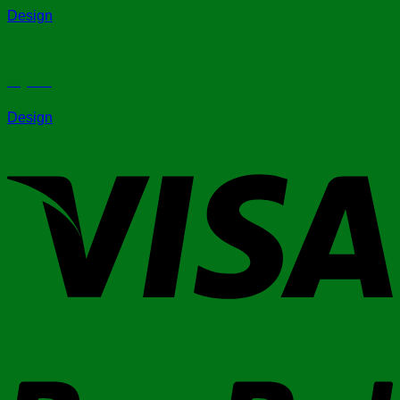
Design
Magazine
Design