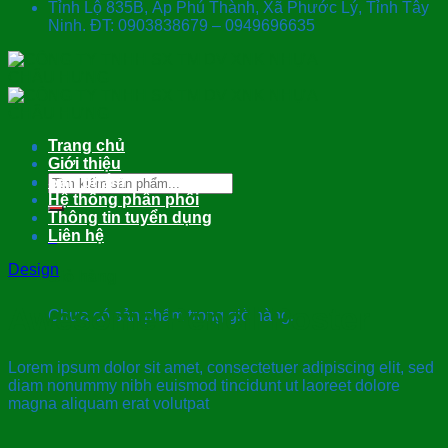
Tỉnh Lộ 835B, Ấp Phú Thành, Xã Phước Lý, Tỉnh Tây
Ninh. ĐT: 0903838679 – 0949696635
Trang chủ
Giới thiệu
Tìm
Sản phẩm
kiếm:
Hệ thống phân phối
Thông tin tuyển dụng
Liên hệ
0
Design
Giỏ hàng
Awesome Pencil Poster
Chưa có sản phẩm trong giỏ hàng.
Lorem ipsum dolor sit amet, consectetuer adipiscing elit, sed
diam nonummy nibh euismod tincidunt ut laoreet dolore
magna aliquam erat volutpat