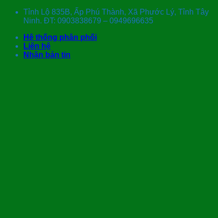
Skip
Tỉnh Lộ 835B, Ấp Phú Thành, Xã Phước Lý, Tỉnh Tây
to
Ninh. ĐT: 0903838679 – 0949696635
content
Hệ thống phân phối
Liên hệ
Nhận bản tin