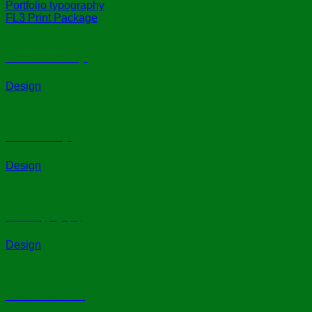
Portfolio typography
FL3 Print Package
Another Print Package
Design
FL3 Print Package
Design
Portfolio typography
Design
Flatsome Poster Print