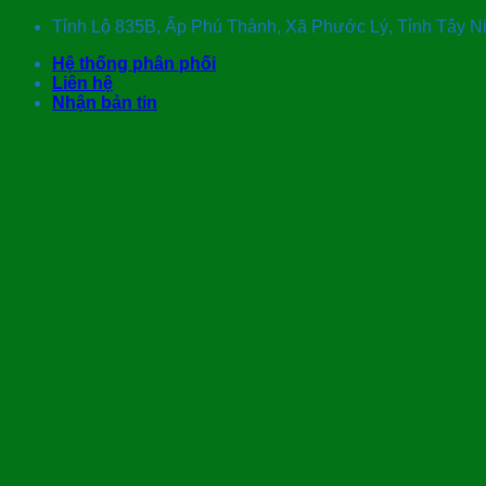
Skip
Tỉnh Lộ 835B, Ấp Phú Thành, Xã Phước Lý, Tỉnh Tây 
to
Hệ thống phân phối
content
Liên hệ
Nhận bản tin