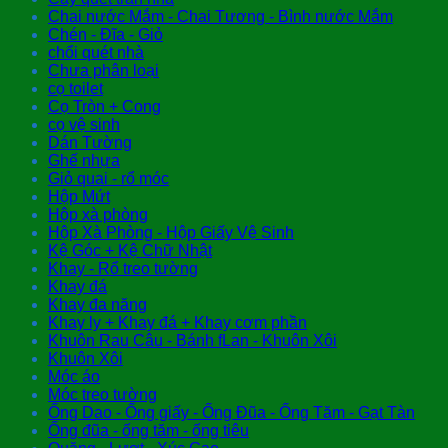
Chai nước Mắm - Chai Tương - Bình nước Mắm
Chén - Đĩa - Giỏ
chổi quét nhà
Chưa phân loại
cọ toilet
Cọ Tròn + Cong
cọ vệ sinh
Dán Tường
Ghế nhựa
Giỏ quai - rổ móc
Hộp Mứt
Hộp xà phòng
Hộp Xà Phòng - Hộp Giấy Vệ Sinh
Kệ Góc + Kệ Chữ Nhật
Khay - Rổ treo tường
Khay đá
Khay đa năng
Khay ly + Khay đá + Khay cơm phần
Khuôn Rau Câu - Bánh fLan - Khuôn Xôi
Khuôn Xôi
Móc áo
Móc treo tường
Ống Dao - Ống giấy - Ống Đũa - Ống Tăm - Gạt Tàn
Ống đũa - ống tăm - ống tiêu