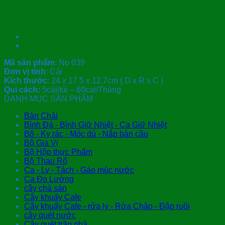
Hộp thực phẩm chữ nhật ca
Mã sản phẩm
: No 039
Đơn vị tính
: Cái
Kích thước
: 24 x 17.5 x 12.7cm ( D x R x C )
Qui cách:
5cái/túi – 60cai/Thùng
DANH MỤC SẢN PHẨM
Bàn Chải
Bình Đá - Bình Giữ Nhiệt - Ca Giữ Nhiệt
Bô - Ky rác - Móc dù - Nắp bàn cầu
Bộ Gia Vị
Bộ Hộp thực Phẩm
Bộ Thau Rổ
Ca - Ly - Tách - Gáo múc nước
Ca Đo Lường
cây chà sàn
Cây khuấy Cafe
Cây khuấy Cafe - rửa ly - Rửa Chảo - Đập ruồi
cây quét nước
Cây quét trần nhà