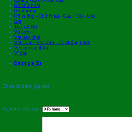
Quặng - Lượt - Xúc Gạo
Rổ chữ nhật
Rổ Vuông
Rổ vuông - Chữ Nhật - Gạo - Cải - Móc
Sọt
Thau & Rổ
Vá cơm
Vắt bàn chải
Vắt Cam - Vá Cơm - Tô Nhúng bánh
Vệ sinh cá nhân
Vĩ dán
Đánh giá (0)
Đánh giá
Chưa có đánh giá nào.
Hãy là người đầu tiên nhận xét “Hộp thực phẩ
Đánh giá của bạn
*