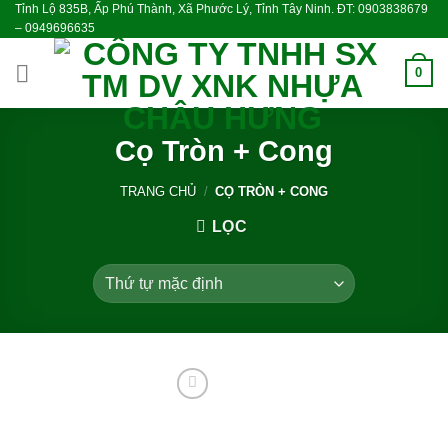
Tỉnh Lộ 835B, Ấp Phú Thành, Xã Phước Lý, Tỉnh Tây Ninh. ĐT: 0903838679
Skip
– 0949696635
to
content
0
Cọ Tròn + Cong
TRANG CHỦ
/
CỌ TRÒN + CONG
LỌC
Add to
wishlist