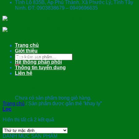
Tỉnh Lộ 835B, Ấp Phú Thành, Xã Phước Lý, Tỉnh Tây
Ninh. ĐT: 0903838679 – 0949696635
Trang chủ
Giới thiệu
Tìm
Sản phẩm
kiếm:
Hệ thống phân phối
Thông tin tuyển dụng
Liên hệ
0
khay ly
Giỏ hàng
Chưa có sản phẩm trong giỏ hàng.
Trang chủ
/
Sản phẩm được gắn thẻ “khay ly”
Lọc
Hiển thị tất cả 2 kết quả
DANH MỤC SẢN PHẨM