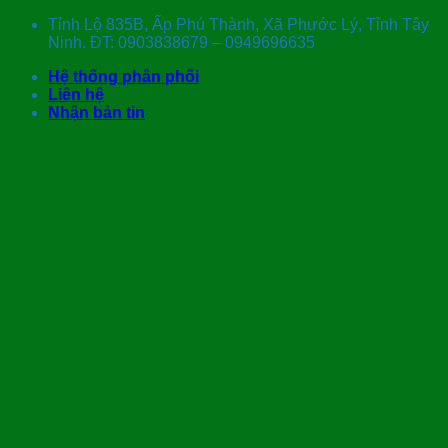
Skip
Tỉnh Lộ 835B, Ấp Phú Thành, Xã Phước Lý, Tỉnh Tây
to
Ninh. ĐT: 0903838679 – 0949696635
content
Hệ thống phân phối
Liên hệ
Nhận bản tin