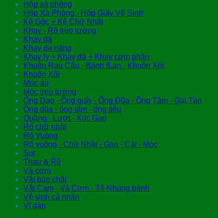
Hộp xà phòng
Hộp Xà Phòng - Hộp Giấy Vệ Sinh
Kệ Góc + Kệ Chữ Nhật
Khay - Rổ treo tường
Khay đá
Khay đa năng
Khay ly + Khay đá + Khay cơm phần
Khuôn Rau Câu - Bánh fLan - Khuôn Xôi
Khuôn Xôi
Móc áo
Móc treo tường
Ống Dao - Ống giấy - Ống Đũa - Ống Tăm - Gạt Tàn
Ống đũa - ống tăm - ống tiêu
Quặng - Lượt - Xúc Gạo
Rổ chữ nhật
Rổ Vuông
Rổ vuông - Chữ Nhật - Gạo - Cải - Móc
Sọt
Thau & Rổ
Vá cơm
Vắt bàn chải
Vắt Cam - Vá Cơm - Tô Nhúng bánh
Vệ sinh cá nhân
Vĩ dán