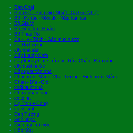
Bàn Chải
Bình Đá - Bình Giữ Nhiệt - Ca Giữ Nhiệt
Bô - Ky rác - Móc dù - Nắp bàn cầu
Bộ Gia Vị
Bộ Hộp thực Phẩm
Bộ Thau Rổ
Ca - Ly - Tách - Gáo múc nước
Ca Đo Lường
cây chà sàn
Cây khuấy Cafe
Cây khuấy Cafe - rửa ly - Rửa Chảo - Đập ruồi
cây quét nước
Cây quét trần nhà
Chai nước Mắm - Chai Tương - Bình nước Mắm
Chén - Đĩa - Giỏ
chổi quét nhà
Chưa phân loại
cọ toilet
Cọ Tròn + Cong
cọ vệ sinh
Dán Tường
Ghế nhựa
Giỏ quai - rổ móc
Hộp Mứt