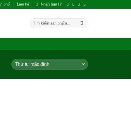
n phối
Liên hệ
Nhận bản tin
Tìm
kiếm: