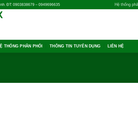
Hệ thống phâ
Ninh. ĐT: 0903838679 – 0949696635
Ệ THỐNG PHÂN PHỐI
THÔNG TIN TUYỂN DỤNG
LIÊN HỆ
Add to
wishlist