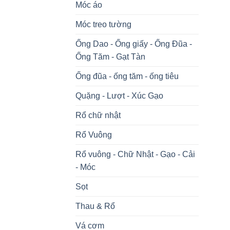
Móc áo
Móc treo tường
Ống Dao - Ống giấy - Ống Đũa -
Ống Tăm - Gạt Tàn
Ống đũa - ống tăm - ống tiêu
Quặng - Lượt - Xúc Gạo
Rổ chữ nhật
Rổ Vuông
Rổ vuông - Chữ Nhật - Gạo - Cải
- Móc
Sọt
Thau & Rổ
Vá cơm