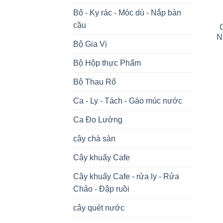
Bô - Ky rác - Móc dù - Nắp bàn
cầu
N
Bộ Gia Vị
Bộ Hộp thực Phẩm
Bộ Thau Rổ
Ca - Ly - Tách - Gáo múc nước
Ca Đo Lường
cây chà sàn
Cây khuấy Cafe
Cây khuấy Cafe - rửa ly - Rửa
Chảo - Đập ruồi
cây quét nước