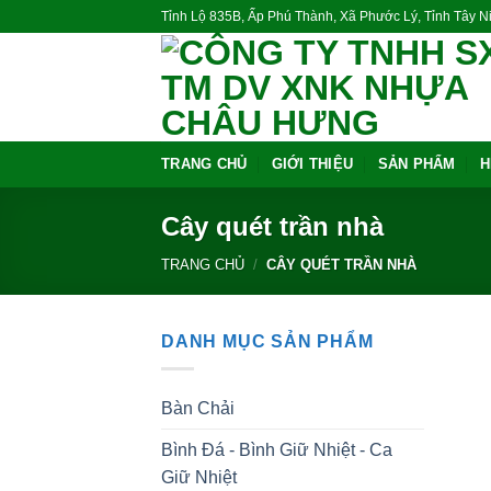
Skip
Tỉnh Lộ 835B, Ấp Phú Thành, Xã Phước Lý, Tỉnh Tây 
to
content
TRANG CHỦ
GIỚI THIỆU
SẢN PHẨM
H
Cây quét trần nhà
TRANG CHỦ
/
CÂY QUÉT TRẦN NHÀ
DANH MỤC SẢN PHẨM
Bàn Chải
Bình Đá - Bình Giữ Nhiệt - Ca
Giữ Nhiệt