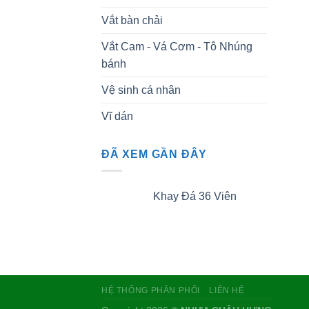
Vắt bàn chải
Vắt Cam - Vá Cơm - Tô Nhúng
bánh
Vệ sinh cá nhân
Vĩ dán
ĐÃ XEM GẦN ĐÂY
Khay Đá 36 Viên
HỆ THỐNG PHÂN PHỐI
LIÊN HỆ