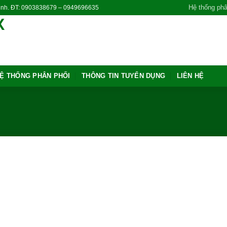
Hệ thống phâ
Ninh. ĐT: 0903838679 – 0949696635
Ệ THỐNG PHÂN PHỐI
THÔNG TIN TUYỂN DỤNG
LIÊN HỆ
Add to
Add to
wishlist
wishlist