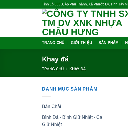
Skip
Tỉnh Lộ 835B, Ấp Phú Thành, Xã Phước Lý, Tỉnh Tây 
to
content
TRANG CHỦ
GIỚI THIỆU
SẢN PHẨM
H
Khay đá
TRANG CHỦ
/
KHAY ĐÁ
DANH MỤC SẢN PHẨM
Bàn Chải
Bình Đá - Bình Giữ Nhiệt - Ca
Giữ Nhiệt