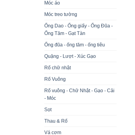
Móc áo
Móc treo tường
Ống Dao - Ống giấy - Ống Đũa -
Ống Tăm - Gạt Tàn
Ống đũa - ống tăm - ống tiêu
Quặng - Lượt - Xúc Gạo
Rổ chữ nhật
Rổ Vuông
Rổ vuông - Chữ Nhật - Gạo - Cải
- Móc
Sọt
Thau & Rổ
Vá cơm