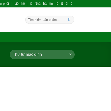
n phối
Liên hệ
Nhận bản tin
Tìm
kiếm:
Add to
Add to
wishlist
wishlist