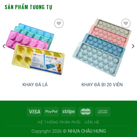
SẢN PHẨM TƯƠNG TỰ
Add to
Add to
wishlist
wishlist
KHAY ĐÁ LÁ
KHAY ĐÁ BI 20 VIÊN
HỆ THỐNG PHÂN PHỐI
LIÊN HỆ
Copyright 2026 ©
NHỰA CHÂU HƯNG