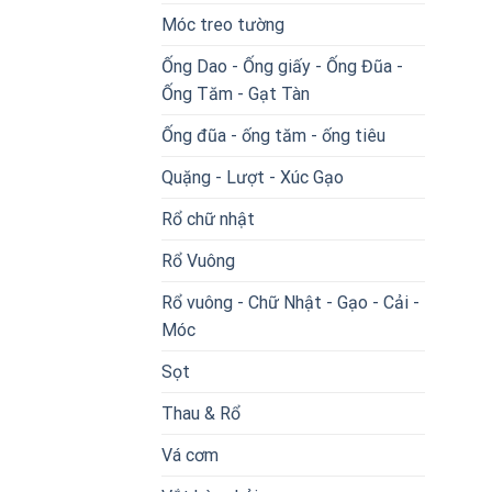
Móc treo tường
Ống Dao - Ống giấy - Ống Đũa -
Ống Tăm - Gạt Tàn
Ống đũa - ống tăm - ống tiêu
Quặng - Lượt - Xúc Gạo
Rổ chữ nhật
Rổ Vuông
Rổ vuông - Chữ Nhật - Gạo - Cải -
Móc
Sọt
Thau & Rổ
Vá cơm