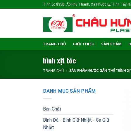
Skip
Tỉnh Lộ 835B, Ấp Phú Thành, Xã Phước Lý, Tỉnh Tây 
to
content
TRANG CHỦ
GIỚI THIỆU
SẢN PHẨM
H
bình xịt tóc
TRANG CHỦ
/
SẢN PHẨM ĐƯỢC GẮN THẺ “BÌNH XỊ
DANH MỤC SẢN PHẨM
Bàn Chải
Bình Đá - Bình Giữ Nhiệt - Ca Giữ
Nhiệt