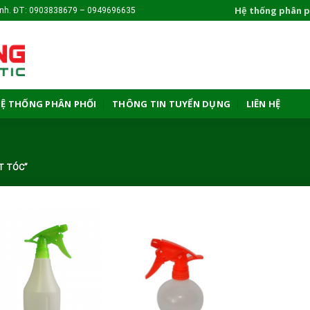
Hệ thống phân p
Ninh. ĐT: 0903838679 – 0949696635
Ệ THỐNG PHÂN PHỐI
THÔNG TIN TUYỂN DỤNG
LIÊN HỆ
T TÓC”
Add to
Add to
wishlist
wishlist