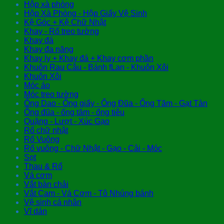
Hộp xà phòng
Hộp Xà Phòng - Hộp Giấy Vệ Sinh
Kệ Góc + Kệ Chữ Nhật
Khay - Rổ treo tường
Khay đá
Khay đa năng
Khay ly + Khay đá + Khay cơm phần
Khuôn Rau Câu - Bánh fLan - Khuôn Xôi
Khuôn Xôi
Móc áo
Móc treo tường
Ống Dao - Ống giấy - Ống Đũa - Ống Tăm - Gạt Tàn
Ống đũa - ống tăm - ống tiêu
Quặng - Lượt - Xúc Gạo
Rổ chữ nhật
Rổ Vuông
Rổ vuông - Chữ Nhật - Gạo - Cải - Móc
Sọt
Thau & Rổ
Vá cơm
Vắt bàn chải
Vắt Cam - Vá Cơm - Tô Nhúng bánh
Vệ sinh cá nhân
Vĩ dán