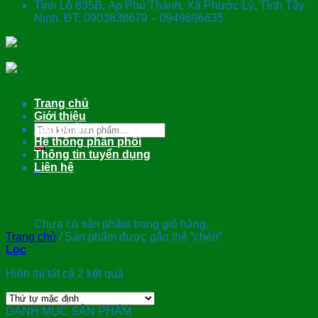
Tỉnh Lộ 835B, Ấp Phú Thành, Xã Phước Lý, Tỉnh Tây
Ninh. ĐT: 0903838679 – 0949696635
Trang chủ
Giới thiệu
Tìm
Sản phẩm
kiếm:
Hệ thống phân phối
Thông tin tuyển dụng
Liên hệ
0
chén
Giỏ hàng
Chưa có sản phẩm trong giỏ hàng.
Trang chủ
/
Sản phẩm được gắn thẻ “chén”
Lọc
Hiển thị tất cả 2 kết quả
DANH MỤC SẢN PHẨM