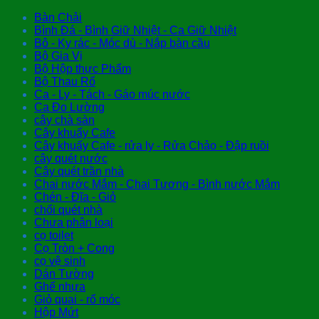
Bàn Chải
Bình Đá - Bình Giữ Nhiệt - Ca Giữ Nhiệt
Bô - Ky rác - Móc dù - Nắp bàn cầu
Bộ Gia Vị
Bộ Hộp thực Phẩm
Bộ Thau Rổ
Ca - Ly - Tách - Gáo múc nước
Ca Đo Lường
cây chà sàn
Cây khuấy Cafe
Cây khuấy Cafe - rửa ly - Rửa Chảo - Đập ruồi
cây quét nước
Cây quét trần nhà
Chai nước Mắm - Chai Tương - Bình nước Mắm
Chén - Đĩa - Giỏ
chổi quét nhà
Chưa phân loại
cọ toilet
Cọ Tròn + Cong
cọ vệ sinh
Dán Tường
Ghế nhựa
Giỏ quai - rổ móc
Hộp Mứt