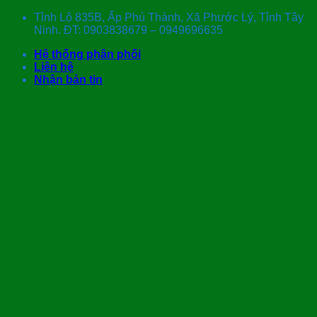
Skip
Tỉnh Lộ 835B, Ấp Phú Thành, Xã Phước Lý, Tỉnh Tây
to
Ninh. ĐT: 0903838679 – 0949696635
content
Hệ thống phân phối
Liên hệ
Nhận bản tin