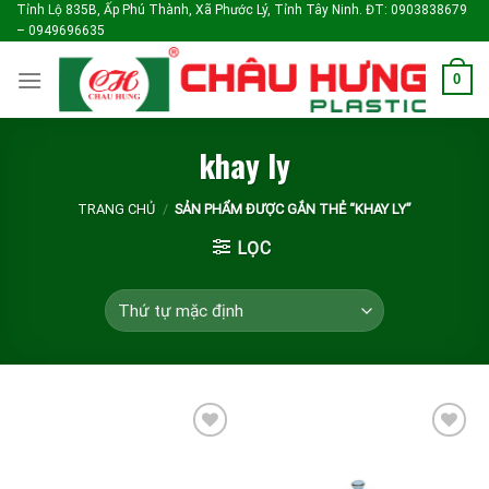
Skip
Tỉnh Lộ 835B, Ấp Phú Thành, Xã Phước Lý, Tỉnh Tây Ninh. ĐT: 0903838679
– 0949696635
to
content
0
khay ly
TRANG CHỦ
/
SẢN PHẨM ĐƯỢC GẮN THẺ “KHAY LY”
LỌC
Add to
Add to
wishlist
wishlist