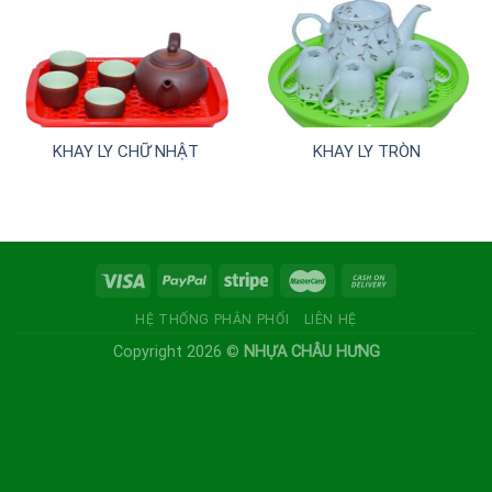
KHAY LY CHỮ NHẬT
KHAY LY TRÒN
HỆ THỐNG PHÂN PHỐI
LIÊN HỆ
Copyright 2026 ©
NHỰA CHÂU HƯNG