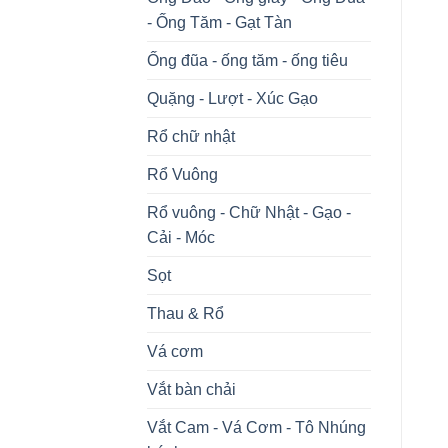
- Ống Tăm - Gạt Tàn
Ống đũa - ống tăm - ống tiêu
Quặng - Lượt - Xúc Gạo
Rổ chữ nhật
Rổ Vuông
Rổ vuông - Chữ Nhật - Gạo -
Cải - Móc
Sọt
Thau & Rổ
Vá cơm
Vắt bàn chải
Vắt Cam - Vá Cơm - Tô Nhúng