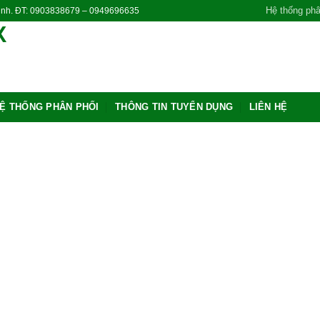
Hệ thống phâ
Ninh. ĐT: 0903838679 – 0949696635
Ệ THỐNG PHÂN PHỐI
THÔNG TIN TUYỂN DỤNG
LIÊN HỆ
Add
wishl