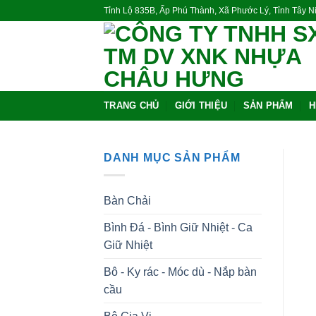
Skip
Tỉnh Lộ 835B, Ấp Phú Thành, Xã Phước Lý, Tỉnh Tây 
to
content
TRANG CHỦ
GIỚI THIỆU
SẢN PHẨM
H
DANH MỤC SẢN PHẨM
Bàn Chải
Bình Đá - Bình Giữ Nhiệt - Ca
Giữ Nhiệt
Bô - Ky rác - Móc dù - Nắp bàn
cầu