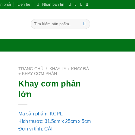
n phối
Liên hệ
Nhận bản tin
Tìm
kiếm:
TRANG CHỦ
/
KHAY LY + KHAY ĐÁ
+ KHAY CƠM PHẦN
Khay cơm phần
 to
ist
lớn
Mã sản phẩm: KCPL
Kích thước: 31.5cm x 25cm x 5cm
Đơn vị tính: CÁI