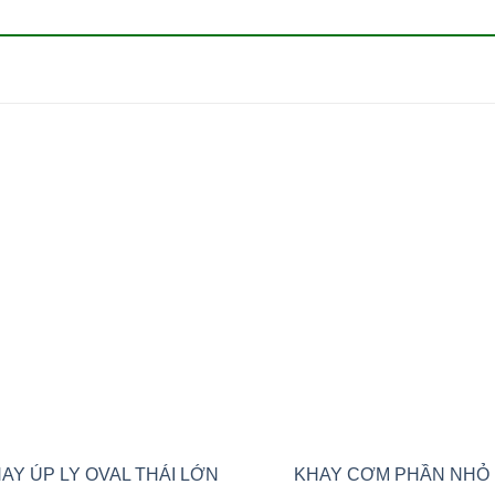
Add to
Add
wishlist
wishl
AY ÚP LY OVAL THÁI LỚN
KHAY CƠM PHẦN NHỎ