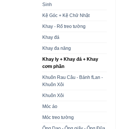
Sinh
Kệ Góc + Kệ Chữ Nhật
Khay - Rổ treo tường
Khay đá
Khay đa năng
Khay ly + Khay đá + Khay
cơm phần
Khuôn Rau Câu - Bánh fLan -
Khuôn Xôi
Khuôn Xôi
Móc áo
Móc treo tường
Ống Dao - Ống giấy - Ống Đũa