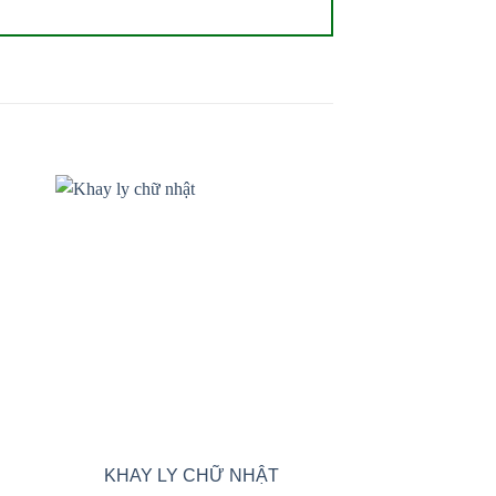
 to
Add to
ist
wishlist
KHAY LY CHỮ NHẬT
KHAY ÚP LY T