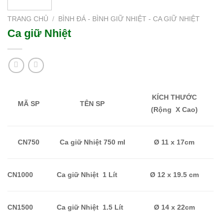
TRANG CHỦ
/
BÌNH ĐÁ - BÌNH GIỮ NHIỆT - CA GIỮ NHIỆT
Ca giữ Nhiệt
KÍCH TH
Ư
ỚC
TÊN SP
MÃ SP
(
Rộng
X Cao)
Ca
giữ
Nhiệt
750 ml
Ø 11 x 17cm
CN750
Ca
giữ
Nhiệt
1
Lít
CN1000
Ø 12 x 19.5 cm
CN1500
Ca
giữ
Nhiệt
1.5
Lít
Ø 14 x 22cm