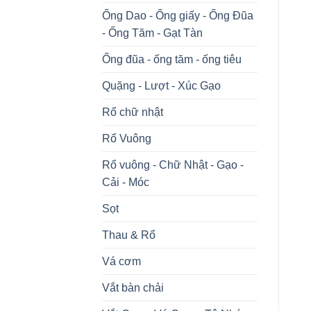
Ống Dao - Ống giấy - Ống Đũa
- Ống Tăm - Gạt Tàn
Ống đũa - ống tăm - ống tiêu
Quặng - Lượt - Xúc Gạo
Rổ chữ nhật
Rổ Vuông
Rổ vuông - Chữ Nhật - Gạo -
Cải - Móc
Sọt
Thau & Rổ
Vá cơm
Vắt bàn chải