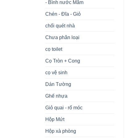
- Bình nước Mắm
Chén - Đĩa - Giỏ
chổi quét nhà
Chưa phân loại
cọ toilet
Cọ Tròn + Cong
cọ vệ sinh
Dán Tường
Ghế nhựa
Giỏ quai - rổ móc
Hộp Mứt
Hộp xà phòng