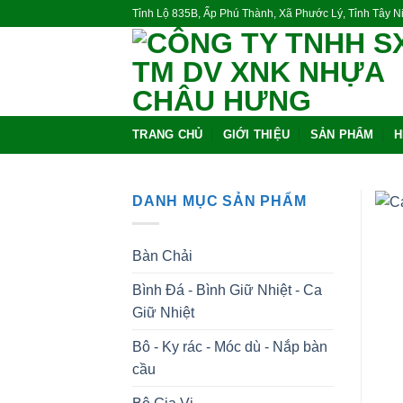
Skip
Tỉnh Lộ 835B, Ấp Phú Thành, Xã Phước Lý, Tỉnh Tây 
to
content
TRANG CHỦ
GIỚI THIỆU
SẢN PHẨM
H
DANH MỤC SẢN PHẨM
Bàn Chải
Bình Đá - Bình Giữ Nhiệt - Ca
Giữ Nhiệt
Bô - Ky rác - Móc dù - Nắp bàn
cầu