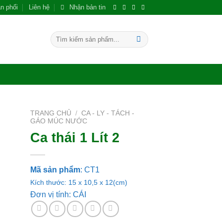
n phối
Liên hệ
Nhận bản tin
Tìm
kiếm:
TRANG CHỦ
/
CA - LY - TÁCH -
GÁO MÚC NƯỚC
Ca thái 1 Lít 2
 to
ist
Mã sản phẩm
:
CT1
Kích thước: 15 x 10,5 x 12(cm)
Đơn vị tính: CÁI