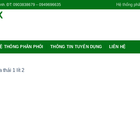
Hệ thống phâ
Ninh. ĐT: 0903838679 – 0949696635
Ệ THỐNG PHÂN PHỐI
THÔNG TIN TUYỂN DỤNG
LIÊN HỆ
Add
wishl