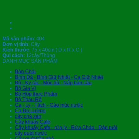
Chổi quét nhà Hoa Sen – 40
Mã sản phẩm
: 404
Đơn vị tính
: Cây
Kích thước
: 75 x 40cm ( D x R x C )
Qui cách:
12cây/Thùng
DANH MỤC SẢN PHẨM
Bàn Chải
Bình Đá - Bình Giữ Nhiệt - Ca Giữ Nhiệt
Bô - Ky rác - Móc dù - Nắp bàn cầu
Bộ Gia Vị
Bộ Hộp thực Phẩm
Bộ Thau Rổ
Ca - Ly - Tách - Gáo múc nước
Ca Đo Lường
cây chà sàn
Cây khuấy Cafe
Cây khuấy Cafe - rửa ly - Rửa Chảo - Đập ruồi
cây quét nước
Cây quét trần nhà