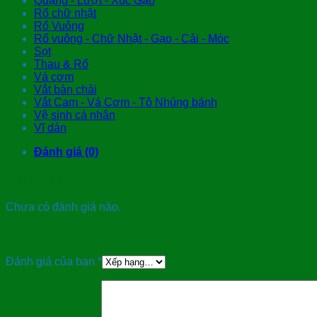
Quặng - Lượt - Xúc Gạo
Rổ chữ nhật
Rổ Vuông
Rổ vuông - Chữ Nhật - Gạo - Cải - Móc
Sọt
Thau & Rổ
Vá cơm
Vắt bàn chải
Vắt Cam - Vá Cơm - Tô Nhúng bánh
Vệ sinh cá nhân
Vĩ dán
Đánh giá (0)
Đánh giá
Chưa có đánh giá nào.
Hãy là người đầu tiên nhận xét “Chổi quét nhà
Đánh giá của bạn
*