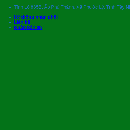
Skip
Tỉnh Lộ 835B, Ấp Phú Thành, Xã Phước Lý, Tỉnh Tây 
to
Hệ thống phân phối
content
Liên hệ
Nhận bản tin