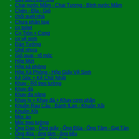
Chai nước Mắm - Chai Tương - Bình nước Mắm
Chén - Đĩa - Giỏ
chổi quét nhà
Chưa phân loại
cọ toilet
Cọ Tròn + Cong
cọ vệ sinh
Dán Tường
Ghế nhựa
Giỏ quai - rổ móc
Hộp Mứt
Hộp xà phòng
Hộp Xà Phòng - Hộp Giấy Vệ Sinh
Kệ Góc + Kệ Chữ Nhật
Khay - Rổ treo tường
Khay đá
Khay đa năng
Khay ly + Khay đá + Khay cơm phần
Khuôn Rau Câu - Bánh fLan - Khuôn Xôi
Khuôn Xôi
Móc áo
Móc treo tường
Ống Dao - Ống giấy - Ống Đũa - Ống Tăm - Gạt Tàn
Ống đũa - ống tăm - ống tiêu