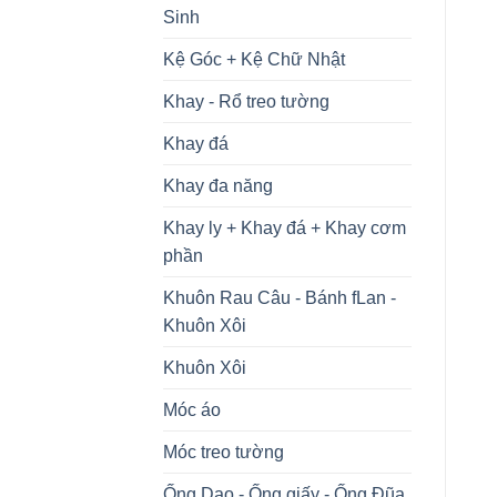
Sinh
Kệ Góc + Kệ Chữ Nhật
Khay - Rổ treo tường
Khay đá
Khay đa năng
Khay ly + Khay đá + Khay cơm
phần
Khuôn Rau Câu - Bánh fLan -
Khuôn Xôi
Khuôn Xôi
Móc áo
Móc treo tường
Ống Dao - Ống giấy - Ống Đũa