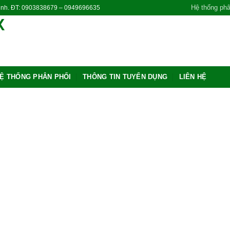
Hệ thống phâ
Ninh. ĐT: 0903838679 – 0949696635
Ệ THỐNG PHÂN PHỐI
THÔNG TIN TUYỂN DỤNG
LIÊN HỆ
Add
wishl