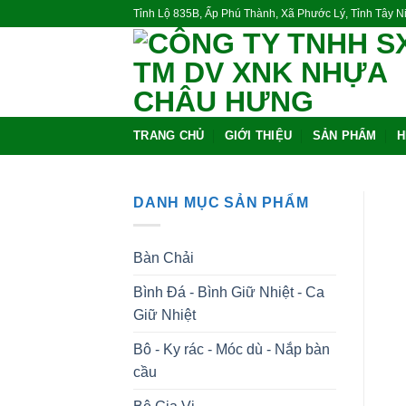
Skip
Tỉnh Lộ 835B, Ấp Phú Thành, Xã Phước Lý, Tỉnh Tây 
to
content
TRANG CHỦ
GIỚI THIỆU
SẢN PHẨM
H
DANH MỤC SẢN PHẨM
Bàn Chải
Bình Đá - Bình Giữ Nhiệt - Ca
Giữ Nhiệt
Bô - Ky rác - Móc dù - Nắp bàn
cầu