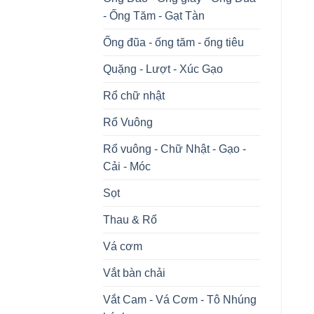
- Ống Tăm - Gạt Tàn
Ống đũa - ống tăm - ống tiêu
Quặng - Lượt - Xúc Gạo
Rổ chữ nhật
Rổ Vuông
Rổ vuông - Chữ Nhật - Gạo -
Cải - Móc
Sọt
Thau & Rổ
Vá cơm
Vắt bàn chải
Vắt Cam - Vá Cơm - Tô Nhúng