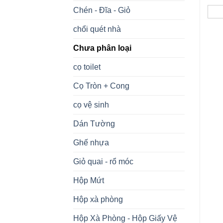
Chén - Đĩa - Giỏ
chổi quét nhà
Chưa phân loại
cọ toilet
Cọ Tròn + Cong
cọ vệ sinh
Dán Tường
Ghế nhựa
Giỏ quai - rổ móc
Hộp Mứt
Hộp xà phòng
Hộp Xà Phòng - Hộp Giấy Vệ