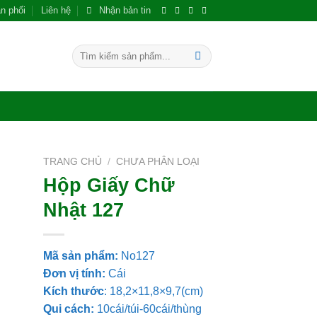
n phối
Liên hệ
Nhận bản tin
Tìm
kiếm:
TRANG CHỦ
/
CHƯA PHÂN LOẠI
Hộp Giấy Chữ
 to
Nhật 127
ist
Mã sản phẩm:
No127
Đơn vị tính:
Cái
Kích thước
: 18,2×11,8×9,7(cm)
Qui cách:
10cái/túi-60cái/thùng