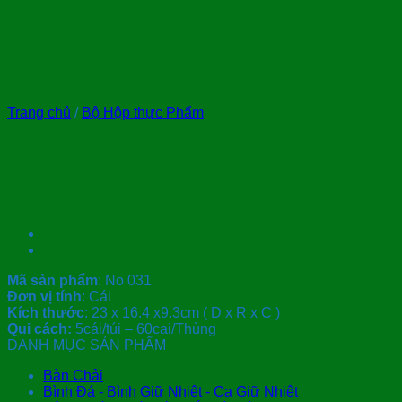
Trang chủ
/
Bộ Hộp thực Phẩm
Hộp thực phẩm chữ nhật
2500
Mã sản phẩm
: No 031
Đơn vị tính
: Cái
Kích thước
: 23 x 16.4 x9.3cm ( D x R x C )
Qui cách:
5cái/túi – 60cai/Thùng
DANH MỤC SẢN PHẨM
Bàn Chải
Bình Đá - Bình Giữ Nhiệt - Ca Giữ Nhiệt