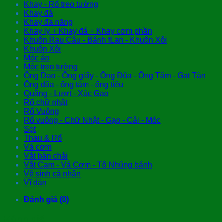
Khay - Rổ treo tường
Khay đá
Khay đa năng
Khay ly + Khay đá + Khay cơm phần
Khuôn Rau Câu - Bánh fLan - Khuôn Xôi
Khuôn Xôi
Móc áo
Móc treo tường
Ống Dao - Ống giấy - Ống Đũa - Ống Tăm - Gạt Tàn
Ống đũa - ống tăm - ống tiêu
Quặng - Lượt - Xúc Gạo
Rổ chữ nhật
Rổ Vuông
Rổ vuông - Chữ Nhật - Gạo - Cải - Móc
Sọt
Thau & Rổ
Vá cơm
Vắt bàn chải
Vắt Cam - Vá Cơm - Tô Nhúng bánh
Vệ sinh cá nhân
Vĩ dán
Đánh giá (0)
Đánh giá