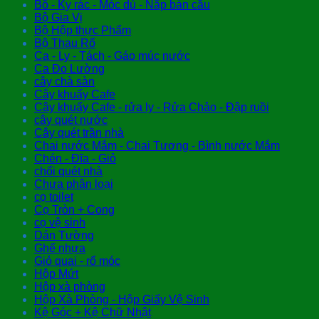
Bô - Ky rác - Móc dù - Nắp bàn cầu
Bộ Gia Vị
Bộ Hộp thực Phẩm
Bộ Thau Rổ
Ca - Ly - Tách - Gáo múc nước
Ca Đo Lường
cây chà sàn
Cây khuấy Cafe
Cây khuấy Cafe - rửa ly - Rửa Chảo - Đập ruồi
cây quét nước
Cây quét trần nhà
Chai nước Mắm - Chai Tương - Bình nước Mắm
Chén - Đĩa - Giỏ
chổi quét nhà
Chưa phân loại
cọ toilet
Cọ Tròn + Cong
cọ vệ sinh
Dán Tường
Ghế nhựa
Giỏ quai - rổ móc
Hộp Mứt
Hộp xà phòng
Hộp Xà Phòng - Hộp Giấy Vệ Sinh
Kệ Góc + Kệ Chữ Nhật