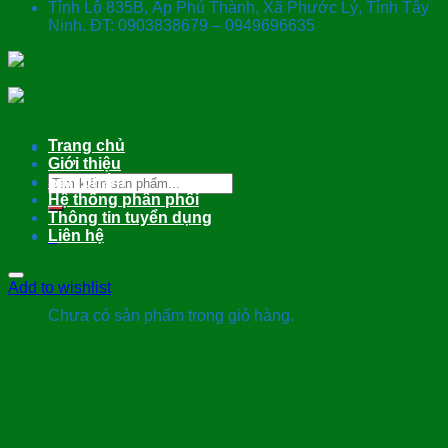
Tỉnh Lộ 835B, Ấp Phú Thành, Xã Phước Lý, Tỉnh Tây
Ninh. ĐT: 0903838679 – 0949696635
Trang chủ
Giới thiệu
Tìm
Sản phẩm
kiếm:
Hệ thống phân phối
Thông tin tuyển dụng
Liên hệ
0
Giỏ hàng
Add to wishlist
Chưa có sản phẩm trong giỏ hàng.