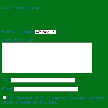
Chưa có đánh giá nào.
Hãy là người đầu tiên nhận xét “Hộp thực
phẩm chữ nhật 2500”
Đánh giá của bạn
*
Nhận xét của bạn
*
Tên
*
Email
*
Lưu tên của tôi, email, và trang web trong trình duyệt này
cho lần bình luận kế tiếp của tôi.