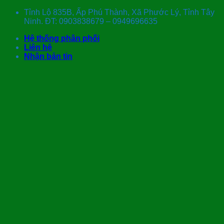
Skip
Tỉnh Lộ 835B, Ấp Phú Thành, Xã Phước Lý, Tỉnh Tây
to
Ninh. ĐT: 0903838679 – 0949696635
content
Hệ thống phân phối
Liên hệ
Nhận bản tin