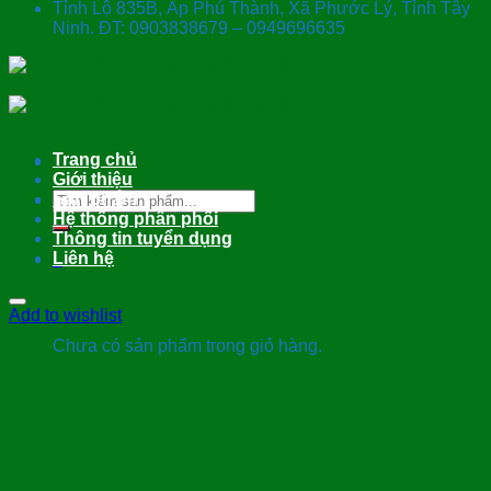
Tỉnh Lộ 835B, Ấp Phú Thành, Xã Phước Lý, Tỉnh Tây
Ninh. ĐT: 0903838679 – 0949696635
Trang chủ
Giới thiệu
Tìm
Sản phẩm
kiếm:
Hệ thống phân phối
Thông tin tuyển dụng
Liên hệ
0
Giỏ hàng
Add to wishlist
Chưa có sản phẩm trong giỏ hàng.