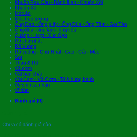
Khuôn Rau Câu - Bánh fLan - Khuôn Xôi
Khuôn Xôi
Móc áo
Móc treo tường
Ống Dao - Ống giấy - Ống Đũa - Ống Tăm - Gạt Tàn
Ống đũa - ống tăm - ống tiêu
Quặng - Lượt - Xúc Gạo
Rổ chữ nhật
Rổ Vuông
Rổ vuông - Chữ Nhật - Gạo - Cải - Móc
Sọt
Thau & Rổ
Vá cơm
Vắt bàn chải
Vắt Cam - Vá Cơm - Tô Nhúng bánh
Vệ sinh cá nhân
Vĩ dán
Đánh giá (0)
Đánh giá
Chưa có đánh giá nào.
Hãy là người đầu tiên nhận xét “khay xà bông