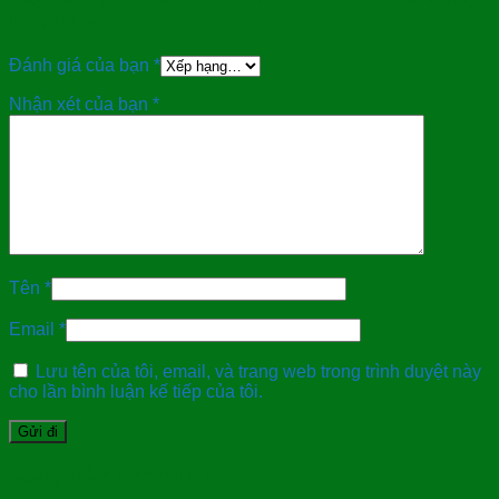
treo tường”
Đánh giá của bạn
*
Nhận xét của bạn
*
Tên
*
Email
*
Lưu tên của tôi, email, và trang web trong trình duyệt này
cho lần bình luận kế tiếp của tôi.
Sản phẩm tương tự