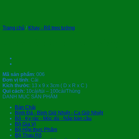
Trang chủ
/
Khay - Rổ treo tường
khay xà bông treo tường
Mã sản phẩm
: 006
Đơn vị tính
: Cái
Kích thước
: 13 x 9 x 3cm ( D x R x C )
Qui cách:
10cái/túi – 100cái/Thùng
DANH MỤC SẢN PHẨM
Bàn Chải
Bình Đá - Bình Giữ Nhiệt - Ca Giữ Nhiệt
Bô - Ky rác - Móc dù - Nắp bàn cầu
Bộ Gia Vị
Bộ Hộp thực Phẩm
Bộ Thau Rổ