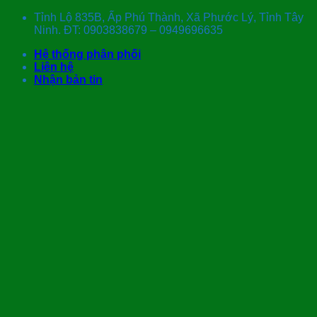
Skip
Tỉnh Lộ 835B, Ấp Phú Thành, Xã Phước Lý, Tỉnh Tây
to
Ninh. ĐT: 0903838679 – 0949696635
content
Hệ thống phân phối
Liên hệ
Nhận bản tin