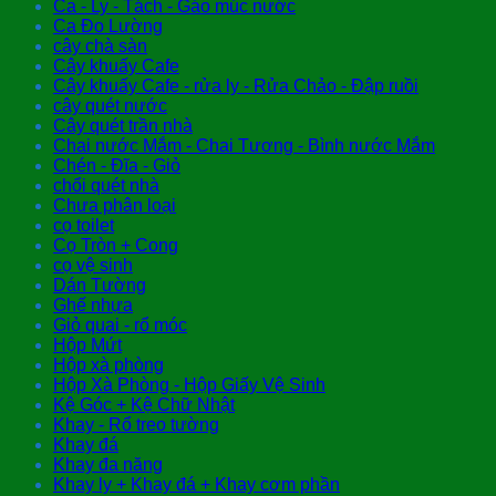
Ca - Ly - Tách - Gáo múc nước
Ca Đo Lường
cây chà sàn
Cây khuấy Cafe
Cây khuấy Cafe - rửa ly - Rửa Chảo - Đập ruồi
cây quét nước
Cây quét trần nhà
Chai nước Mắm - Chai Tương - Bình nước Mắm
Chén - Đĩa - Giỏ
chổi quét nhà
Chưa phân loại
cọ toilet
Cọ Tròn + Cong
cọ vệ sinh
Dán Tường
Ghế nhựa
Giỏ quai - rổ móc
Hộp Mứt
Hộp xà phòng
Hộp Xà Phòng - Hộp Giấy Vệ Sinh
Kệ Góc + Kệ Chữ Nhật
Khay - Rổ treo tường
Khay đá
Khay đa năng
Khay ly + Khay đá + Khay cơm phần