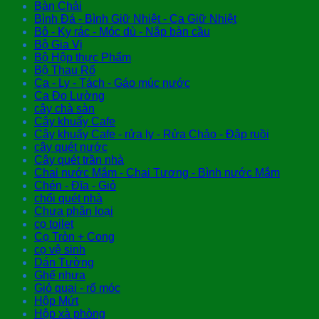
Bàn Chải
Bình Đá - Bình Giữ Nhiệt - Ca Giữ Nhiệt
Bô - Ky rác - Móc dù - Nắp bàn cầu
Bộ Gia Vị
Bộ Hộp thực Phẩm
Bộ Thau Rổ
Ca - Ly - Tách - Gáo múc nước
Ca Đo Lường
cây chà sàn
Cây khuấy Cafe
Cây khuấy Cafe - rửa ly - Rửa Chảo - Đập ruồi
cây quét nước
Cây quét trần nhà
Chai nước Mắm - Chai Tương - Bình nước Mắm
Chén - Đĩa - Giỏ
chổi quét nhà
Chưa phân loại
cọ toilet
Cọ Tròn + Cong
cọ vệ sinh
Dán Tường
Ghế nhựa
Giỏ quai - rổ móc
Hộp Mứt
Hộp xà phòng