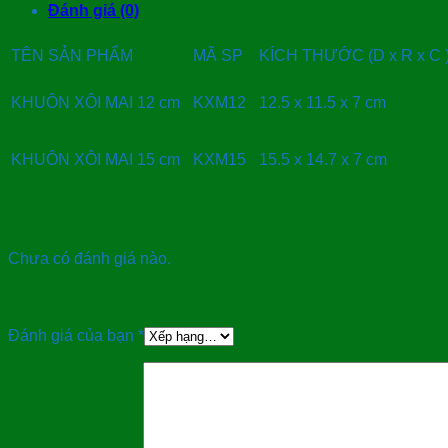
Đánh giá (0)
TÊN SẢN PHẨM
MÃ SP
KÍCH THƯỚC (D x R x C 
KHUÔN XÔI MAI 12 cm
KXM12
12.5 x 11.5 x 7 cm
KHUÔN XÔI MAI 15 cm
KXM15
15.5 x 14.7 x 7 cm
Đánh giá
Chưa có đánh giá nào.
Hãy là người đầu tiên nhận xét “Khuôn Xôi Mai
Đánh giá của bạn
*