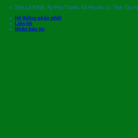
Skip
Tỉnh Lộ 835B, Ấp Phú Thành, Xã Phước Lý, Tỉnh Tây 
to
Hệ thống phân phối
content
Liên hệ
Nhận bản tin