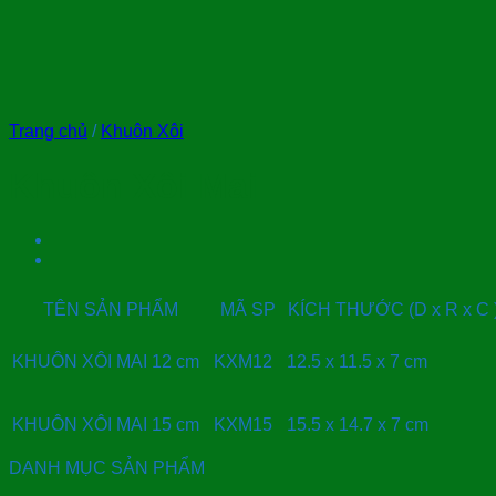
Trang chủ
/
Khuôn Xôi
Khuôn Xôi Mai
TÊN SẢN PHẨM
MÃ SP
KÍCH THƯỚC (D x R x C 
KHUÔN XÔI MAI 12 cm
KXM12
12.5 x 11.5 x 7 cm
KHUÔN XÔI MAI 15 cm
KXM15
15.5 x 14.7 x 7 cm
DANH MỤC SẢN PHẨM