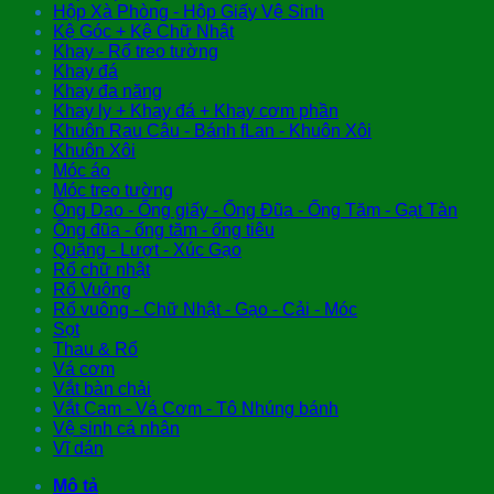
Hộp Xà Phòng - Hộp Giấy Vệ Sinh
Kệ Góc + Kệ Chữ Nhật
Khay - Rổ treo tường
Khay đá
Khay đa năng
Khay ly + Khay đá + Khay cơm phần
Khuôn Rau Câu - Bánh fLan - Khuôn Xôi
Khuôn Xôi
Móc áo
Móc treo tường
Ống Dao - Ống giấy - Ống Đũa - Ống Tăm - Gạt Tàn
Ống đũa - ống tăm - ống tiêu
Quặng - Lượt - Xúc Gạo
Rổ chữ nhật
Rổ Vuông
Rổ vuông - Chữ Nhật - Gạo - Cải - Móc
Sọt
Thau & Rổ
Vá cơm
Vắt bàn chải
Vắt Cam - Vá Cơm - Tô Nhúng bánh
Vệ sinh cá nhân
Vĩ dán
Mô tả