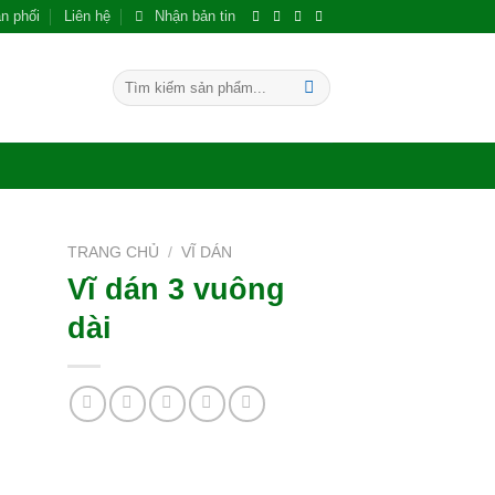
n phối
Liên hệ
Nhận bản tin
Tìm
kiếm:
TRANG CHỦ
/
VĨ DÁN
Vĩ dán 3 vuông
 to
dài
ist