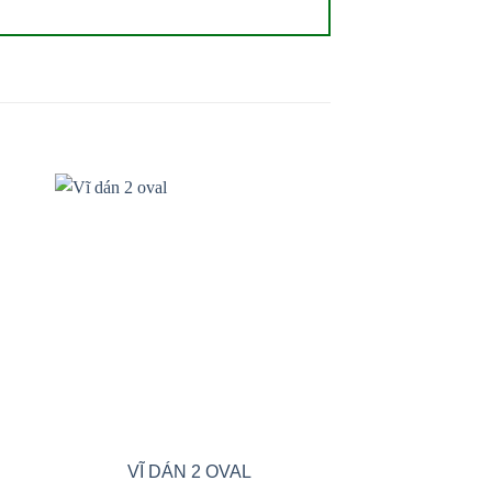
 to
Add to
ist
wishlist
VĨ DÁN 2 OVAL
VĨ DÁN 2 