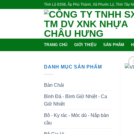
Skip
Tỉnh Lộ 835B, Ấp Phú Thành, Xã Phước Lý, Tỉnh Tây 
to
content
TRANG CHỦ
GIỚI THIỆU
SẢN PHẨM
H
DANH MỤC SẢN PHẨM
Bàn Chải
Bình Đá - Bình Giữ Nhiệt - Ca
Giữ Nhiệt
Bô - Ky rác - Móc dù - Nắp bàn
cầu