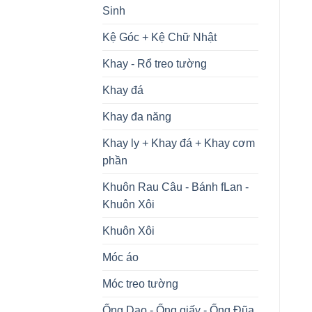
Sinh
Kệ Góc + Kệ Chữ Nhật
Khay - Rổ treo tường
Khay đá
Khay đa năng
Khay ly + Khay đá + Khay cơm
phần
Khuôn Rau Câu - Bánh fLan -
Khuôn Xôi
Khuôn Xôi
Móc áo
Móc treo tường
Ống Dao - Ống giấy - Ống Đũa