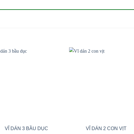
Add to
Add
wishlist
wishl
VĨ DÁN 3 BẦU DỤC
VĨ DÁN 2 CON VỊT