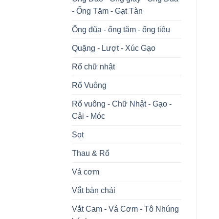
- Ống Tăm - Gạt Tàn
Ống đũa - ống tăm - ống tiêu
Quặng - Lượt - Xúc Gạo
Rổ chữ nhật
Rổ Vuông
Rổ vuông - Chữ Nhật - Gạo -
Cải - Móc
Sọt
Thau & Rổ
Vá cơm
Vắt bàn chải
Vắt Cam - Vá Cơm - Tô Nhúng