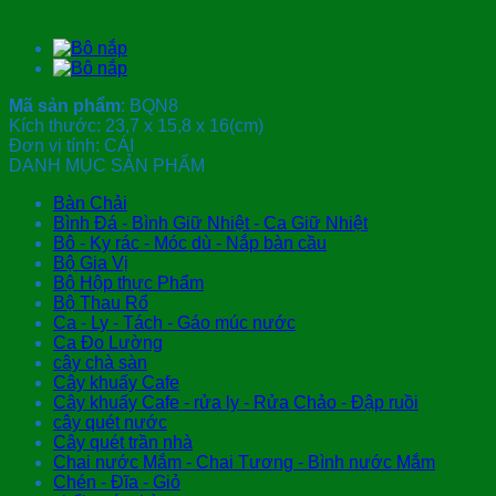
Mã sản phẩm
:
BQN8
Kích thước: 23,7 x 15,8 x 16(cm)
Đơn vị tính: CÁI
DANH MỤC SẢN PHẨM
Bàn Chải
Bình Đá - Bình Giữ Nhiệt - Ca Giữ Nhiệt
Bô - Ky rác - Móc dù - Nắp bàn cầu
Bộ Gia Vị
Bộ Hộp thực Phẩm
Bộ Thau Rổ
Ca - Ly - Tách - Gáo múc nước
Ca Đo Lường
cây chà sàn
Cây khuấy Cafe
Cây khuấy Cafe - rửa ly - Rửa Chảo - Đập ruồi
cây quét nước
Cây quét trần nhà
Chai nước Mắm - Chai Tương - Bình nước Mắm
Chén - Đĩa - Giỏ