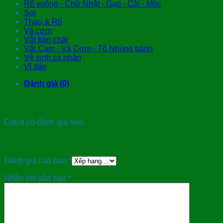
Rổ vuông - Chữ Nhật - Gạo - Cải - Móc
Sọt
Thau & Rổ
Vá cơm
Vắt bàn chải
Vắt Cam - Vá Cơm - Tô Nhúng bánh
Vệ sinh cá nhân
Vĩ dán
Đánh giá (0)
Đánh giá
Chưa có đánh giá nào.
Hãy là người đầu tiên nhận xét “Bô lớn”
Đánh giá của bạn
*
Nhận xét của bạn
*