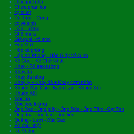
chổi quét nhà
Chưa phân loại
cọ toilet
Cọ Tròn + Cong
cọ vệ sinh
Dán Tường
Ghế nhựa
Giỏ quai - rổ móc
Hộp Mứt
Hộp xà phòng
Hộp Xà Phòng - Hộp Giấy Vệ Sinh
Kệ Góc + Kệ Chữ Nhật
Khay - Rổ treo tường
Khay đá
Khay đa năng
Khay ly + Khay đá + Khay cơm phần
Khuôn Rau Câu - Bánh fLan - Khuôn Xôi
Khuôn Xôi
Móc áo
Móc treo tường
Ống Dao - Ống giấy - Ống Đũa - Ống Tăm - Gạt Tàn
Ống đũa - ống tăm - ống tiêu
Quặng - Lượt - Xúc Gạo
Rổ chữ nhật
Rổ Vuông