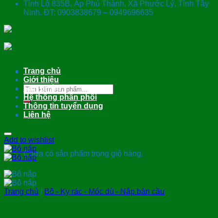
Tỉnh Lộ 835B, Ấp Phú Thành, Xã Phước Lý, Tỉnh Tây
Ninh. ĐT: 0903838679 – 0949696635
Trang chủ
Giới thiệu
Tìm
Sản phẩm
kiếm:
Hệ thống phân phối
Thông tin tuyển dụng
Liên hệ
0
Giỏ hàng
Add to wishlist
Chưa có sản phẩm trong giỏ hàng.
Trang chủ
/
Bô - Ky rác - Móc dù - Nắp bàn cầu
Bô lớn