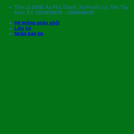
Skip
Tỉnh Lộ 835B, Ấp Phú Thành, Xã Phước Lý, Tỉnh Tây
to
Ninh. ĐT: 0903838679 – 0949696635
content
Hệ thống phân phối
Liên hệ
Nhận bản tin