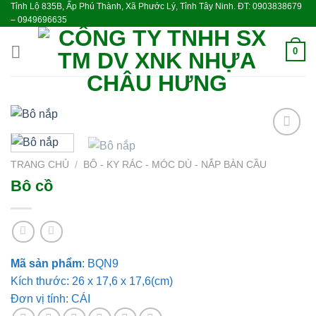
Tỉnh Lộ 835B, Ấp Phú Thành, Xã Phước Lý, Tỉnh Tây Ninh. ĐT: 0903838679
Skip
– 0949696635
to
content
0
Add to
wishlist
TRANG CHỦ
/
BÔ - KY RÁC - MÓC DÙ - NẮP BÀN CẦU
Bô cồ
Mã sản phẩm
:
BQN9
Kích thước: 26 x 17,6 x 17,6(cm)
Đơn vị tính: CÁI