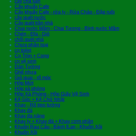
cây chà sàn
Cây khuấy Cafe
Cây khuấy Cafe - rửa ly - Rửa Chảo - Đập ruồi
cây quét nước
Cây quét trần nhà
Chai nước Mắm - Chai Tương - Bình nước Mắm
Chén - Đĩa - Giỏ
chổi quét nhà
Chưa phân loại
cọ toilet
Cọ Tròn + Cong
cọ vệ sinh
Dán Tường
Ghế nhựa
Giỏ quai - rổ móc
Hộp Mứt
Hộp xà phòng
Hộp Xà Phòng - Hộp Giấy Vệ Sinh
Kệ Góc + Kệ Chữ Nhật
Khay - Rổ treo tường
Khay đá
Khay đa năng
Khay ly + Khay đá + Khay cơm phần
Khuôn Rau Câu - Bánh fLan - Khuôn Xôi
Khuôn Xôi