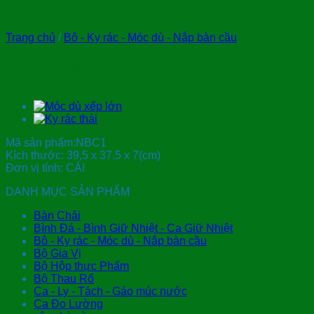
Trang chủ
/
Bô - Ky rác - Móc dù - Nắp bàn cầu
Nắp bồn cầu trẻ em
Mã sản phẩm:NBC1
Kích thước: 39,5 x 37,5 x 7(cm)
Đơn vị tính: CÁI
DANH MỤC SẢN PHẨM
Bàn Chải
Bình Đá - Bình Giữ Nhiệt - Ca Giữ Nhiệt
Bô - Ky rác - Móc dù - Nắp bàn cầu
Bộ Gia Vị
Bộ Hộp thực Phẩm
Bộ Thau Rổ
Ca - Ly - Tách - Gáo múc nước
Ca Đo Lường