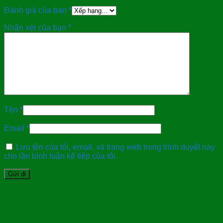
Đánh giá của bạn
*
Nhận xét của bạn
*
Tên
*
Email
*
Lưu tên của tôi, email, và trang web trong trình duyệt này
cho lần bình luận kế tiếp của tôi.
Sản phẩm tương tự