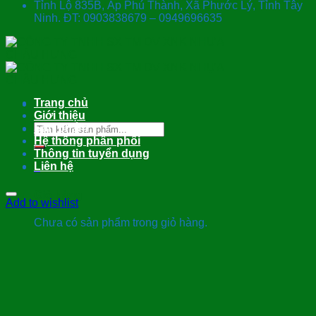
Tỉnh Lộ 835B, Ấp Phú Thành, Xã Phước Lý, Tỉnh Tây
Ninh. ĐT: 0903838679 – 0949696635
Trang chủ
Giới thiệu
Tìm
Sản phẩm
kiếm:
Hệ thống phân phối
Thông tin tuyển dụng
Liên hệ
0
Giỏ hàng
Add to wishlist
Chưa có sản phẩm trong giỏ hàng.