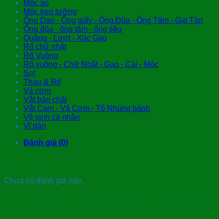
Móc áo
Móc treo tường
Ống Dao - Ống giấy - Ống Đũa - Ống Tăm - Gạt Tàn
Ống đũa - ống tăm - ống tiêu
Quặng - Lượt - Xúc Gạo
Rổ chữ nhật
Rổ Vuông
Rổ vuông - Chữ Nhật - Gạo - Cải - Móc
Sọt
Thau & Rổ
Vá cơm
Vắt bàn chải
Vắt Cam - Vá Cơm - Tô Nhúng bánh
Vệ sinh cá nhân
Vĩ dán
Đánh giá (0)
Đánh giá
Chưa có đánh giá nào.
Hãy là người đầu tiên nhận xét “Nắp bồn cầu
trẻ em”