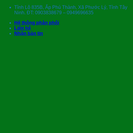
Skip
Tỉnh Lộ 835B, Ấp Phú Thành, Xã Phước Lý, Tỉnh Tây
to
Ninh. ĐT: 0903838679 – 0949696635
content
Hệ thống phân phối
Liên hệ
Nhận bản tin