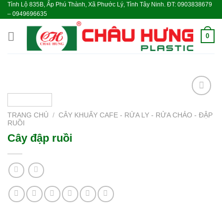
Tỉnh Lộ 835B, Ấp Phú Thành, Xã Phước Lý, Tỉnh Tây Ninh. ĐT: 0903838679
Skip
– 0949696635
to
content
0
Add to
wishlist
TRANG CHỦ
/
CÂY KHUẤY CAFE - RỬA LY - RỬA CHẢO - ĐẬP
RUỒI
Cây đập ruồi