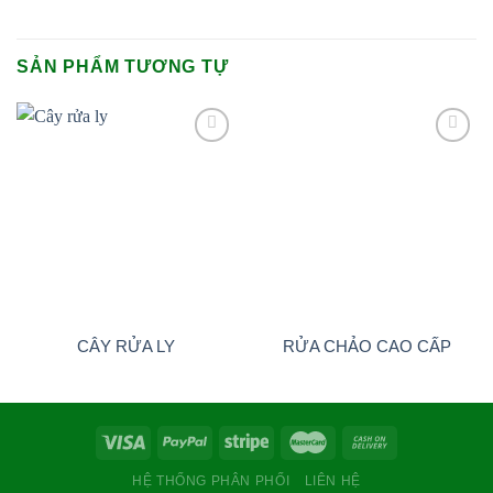
SẢN PHẨM TƯƠNG TỰ
Add to
Add to
wishlist
wishlist
CÂY RỬA LY
RỬA CHẢO CAO CẤP
HỆ THỐNG PHÂN PHỐI
LIÊN HỆ