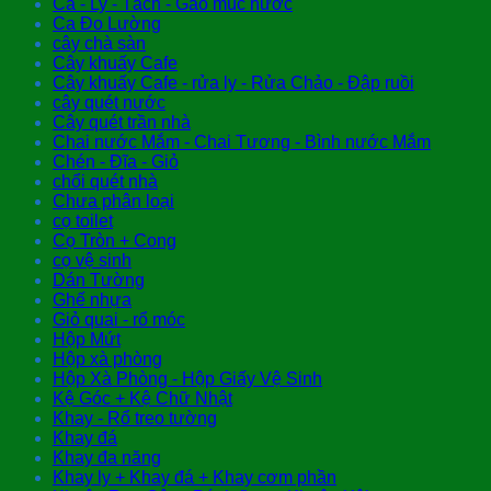
Ca - Ly - Tách - Gáo múc nước
Ca Đo Lường
cây chà sàn
Cây khuấy Cafe
Cây khuấy Cafe - rửa ly - Rửa Chảo - Đập ruồi
cây quét nước
Cây quét trần nhà
Chai nước Mắm - Chai Tương - Bình nước Mắm
Chén - Đĩa - Giỏ
chổi quét nhà
Chưa phân loại
cọ toilet
Cọ Tròn + Cong
cọ vệ sinh
Dán Tường
Ghế nhựa
Giỏ quai - rổ móc
Hộp Mứt
Hộp xà phòng
Hộp Xà Phòng - Hộp Giấy Vệ Sinh
Kệ Góc + Kệ Chữ Nhật
Khay - Rổ treo tường
Khay đá
Khay đa năng
Khay ly + Khay đá + Khay cơm phần