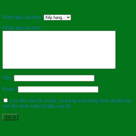
Mouse”
Đánh giá của bạn
*
Nhận xét của bạn
*
Tên
*
Email
*
Lưu tên của tôi, email, và trang web trong trình duyệt này
cho lần bình luận kế tiếp của tôi.
Sản phẩm tương tự