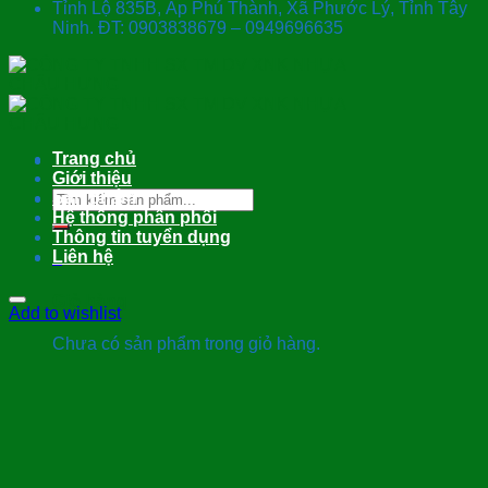
Tỉnh Lộ 835B, Ấp Phú Thành, Xã Phước Lý, Tỉnh Tây
Ninh. ĐT: 0903838679 – 0949696635
Trang chủ
Giới thiệu
Tìm
Sản phẩm
kiếm:
Hệ thống phân phối
Thông tin tuyển dụng
Liên hệ
0
Giỏ hàng
Add to wishlist
Chưa có sản phẩm trong giỏ hàng.