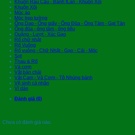
Khuôn Rau Câu - Bánh fLan - Khuôn Xôi
Khuôn Xôi
Móc áo
Móc treo tường
Ống Dao - Ống giấy - Ống Đũa - Ống Tăm - Gạt Tàn
Ống đũa - ống tăm - ống tiêu
Quặng - Lượt - Xúc Gạo
Rổ chữ nhật
Rổ Vuông
Rổ vuông - Chữ Nhật - Gạo - Cải - Móc
Sọt
Thau & Rổ
Vá cơm
Vắt bàn chải
Vắt Cam - Vá Cơm - Tô Nhúng bánh
Vệ sinh cá nhân
Vĩ dán
Đánh giá (0)
Đánh giá
Chưa có đánh giá nào.
Hãy là người đầu tiên nhận xét “Cây rửa ly