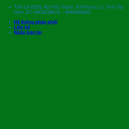
Skip
Tỉnh Lộ 835B, Ấp Phú Thành, Xã Phước Lý, Tỉnh Tây
to
Ninh. ĐT: 0903838679 – 0949696635
content
Hệ thống phân phối
Liên hệ
Nhận bản tin