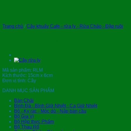
Trang chủ
/
Cây khuấy Cafe - rửa ly - Rửa Chảo - Đập ruồi
Cây rửa ly Mouse
Mã sản phẩm: RLM
Kích thước: 15cm x 6cm
Đơn vị tính: Cây
DANH MỤC SẢN PHẨM
Bàn Chải
Bình Đá - Bình Giữ Nhiệt - Ca Giữ Nhiệt
Bô - Ky rác - Móc dù - Nắp bàn cầu
Bộ Gia Vị
Bộ Hộp thực Phẩm
Bộ Thau Rổ