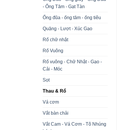
- Ống Tăm - Gạt Tàn
Ống đũa - ống tăm - ống tiêu
Quặng - Lượt - Xúc Gạo
Rổ chữ nhật
Rổ Vuông
Rổ vuông - Chữ Nhật - Gạo -
Cải - Móc
Sọt
Thau & Rổ
Vá cơm
Vắt bàn chải
Vắt Cam - Vá Cơm - Tô Nhúng