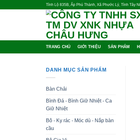
Skip
Tỉnh Lộ 835B, Ấp Phú Thành, Xã Phước Lý, Tỉnh Tây 
to
content
TRANG CHỦ
GIỚI THIỆU
SẢN PHẨM
H
DANH MỤC SẢN PHẨM
Bàn Chải
Bình Đá - Bình Giữ Nhiệt - Ca
Giữ Nhiệt
Bô - Ky rác - Móc dù - Nắp bàn
cầu