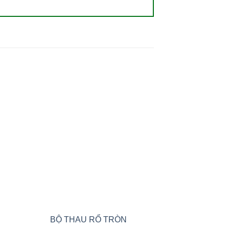
New
 to
Add to
ist
wishlist
BỘ THAU RỔ TRÒN
THAU TẮ