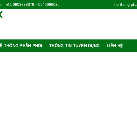
Hệ thống phâ
Ninh. ĐT: 0903838679 – 0949696635
Ệ THỐNG PHÂN PHỐI
THÔNG TIN TUYỂN DỤNG
LIÊN HỆ
Add
wishl