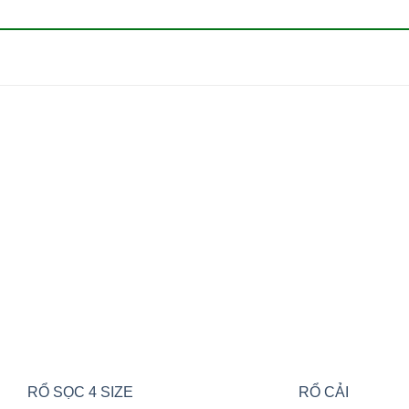
Add to
Add
wishlist
wishl
RỔ SỌC 4 SIZE
RỔ CẢI