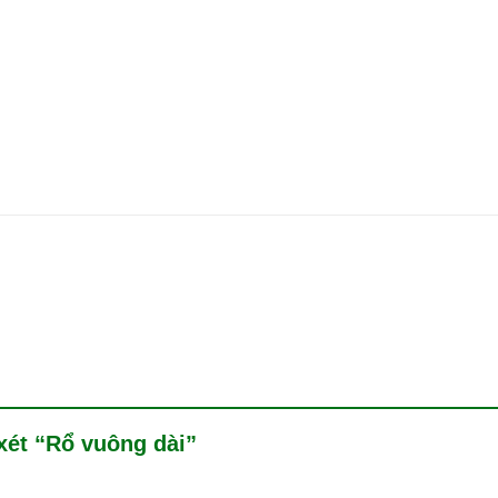
 xét “Rổ vuông dài”