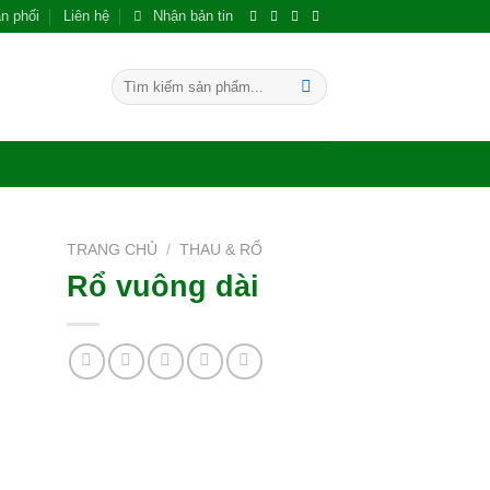
n phối
Liên hệ
Nhận bản tin
Tìm
kiếm:
TRANG CHỦ
/
THAU & RỔ
Rổ vuông dài
 to
ist