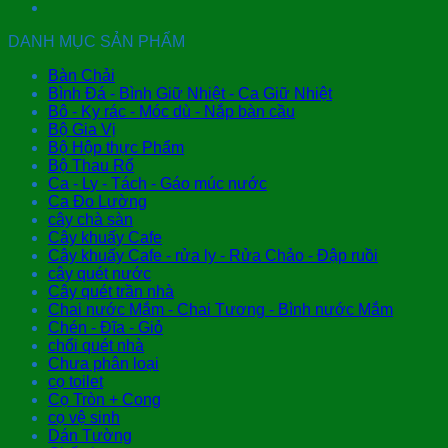
DANH MỤC SẢN PHẨM
Bàn Chải
Bình Đá - Bình Giữ Nhiệt - Ca Giữ Nhiệt
Bô - Ky rác - Móc dù - Nắp bàn cầu
Bộ Gia Vị
Bộ Hộp thực Phẩm
Bộ Thau Rổ
Ca - Ly - Tách - Gáo múc nước
Ca Đo Lường
cây chà sàn
Cây khuấy Cafe
Cây khuấy Cafe - rửa ly - Rửa Chảo - Đập ruồi
cây quét nước
Cây quét trần nhà
Chai nước Mắm - Chai Tương - Bình nước Mắm
Chén - Đĩa - Giỏ
chổi quét nhà
Chưa phân loại
cọ toilet
Cọ Tròn + Cong
cọ vệ sinh
Dán Tường