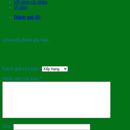
Vệ sinh cá nhân
Vĩ dán
Đánh giá (0)
Đánh giá
Chưa có đánh giá nào.
Hãy là người đầu tiên nhận xét “Vĩ dán 2 con
chuột”
Đánh giá của bạn
*
Nhận xét của bạn
*
Tên
*