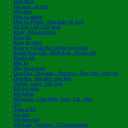
Ghế nhựa
Giỏ quai - rổ móc
Hộp Mứt
Hộp xà phòng
Hộp Xà Phòng - Hộp Giấy Vệ Sinh
Kệ Góc + Kệ Chữ Nhật
Khay - Rổ treo tường
Khay đá
Khay đa năng
Khay ly + Khay đá + Khay cơm phần
Khuôn Rau Câu - Bánh fLan - Khuôn Xôi
Khuôn Xôi
Móc áo
Móc treo tường
Ống Dao - Ống giấy - Ống Đũa - Ống Tăm - Gạt Tàn
Ống đũa - ống tăm - ống tiêu
Quặng - Lượt - Xúc Gạo
Rổ chữ nhật
Rổ Vuông
Rổ vuông - Chữ Nhật - Gạo - Cải - Móc
Sọt
Thau & Rổ
Vá cơm
Vắt bàn chải
Vắt Cam - Vá Cơm - Tô Nhúng bánh