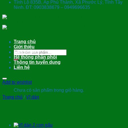
Tỉnh Lộ 835B, Ấp Phú Thành, Xã Phước Lý, Tỉnh Tây
Ninh. ĐT: 0903838679 – 0949696635
Trang chủ
Giới thiệu
Tìm
Sản phẩm
kiếm:
Hệ thống phân phối
Thông tin tuyển dụng
Liên hệ
0
Giỏ hàng
Add to wishlist
Chưa có sản phẩm trong giỏ hàng.
Trang chủ
/
Vĩ dán
Vĩ dán 2 con chuột