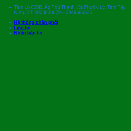
Skip
Tỉnh Lộ 835B, Ấp Phú Thành, Xã Phước Lý, Tỉnh Tây
to
Ninh. ĐT: 0903838679 – 0949696635
content
Hệ thống phân phối
Liên hệ
Nhận bản tin